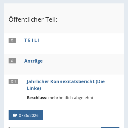
Öffentlicher Teil:
T E I L I
Ö
Anträge
Ö
Jährlicher Konnexitätsbericht (Die
Ö 1
Linke)
Beschluss:
mehrheitlich abgelehnt
0786/2026