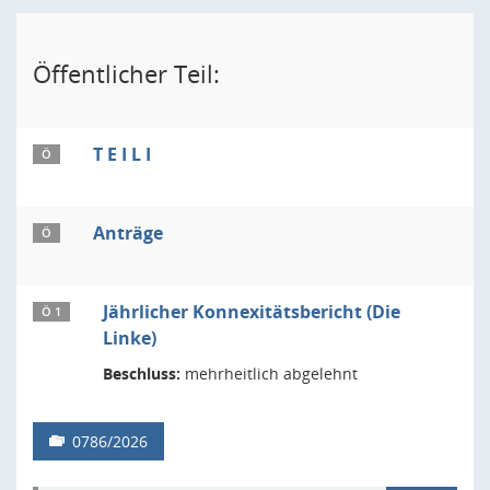
Öffentlicher Teil:
T E I L I
Ö
Anträge
Ö
Jährlicher Konnexitätsbericht (Die
Ö 1
Linke)
Beschluss:
mehrheitlich abgelehnt
0786/2026