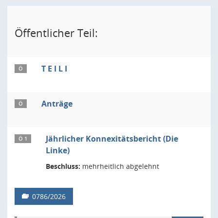
Öffentlicher Teil:
T E I L I
Ö
Anträge
Ö
Jährlicher Konnexitätsbericht (Die
Ö 1
Linke)
Beschluss:
mehrheitlich abgelehnt
0786/2026