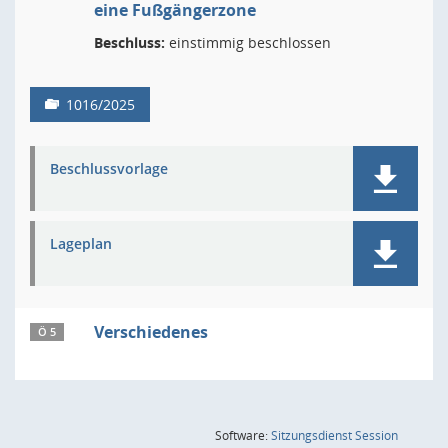
eine Fußgängerzone
Beschluss:
einstimmig beschlossen
1016/2025
Beschlussvorlage
Lageplan
Verschiedenes
Ö 5
(Wird in
Software:
Sitzungsdienst
Session