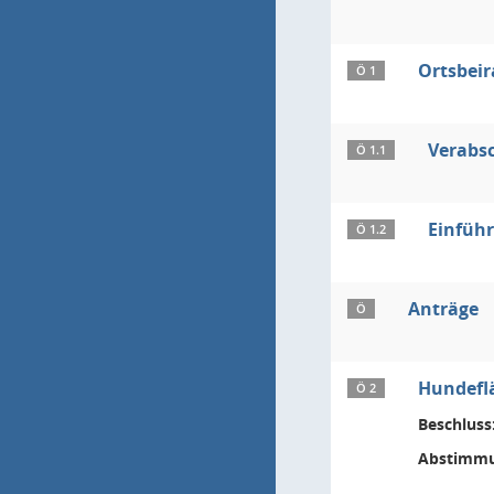
Ortsbeir
Ö 1
Verabs
Ö 1.1
Einführ
Ö 1.2
Anträge
Ö
Hundefl
Ö 2
Beschluss
Abstimmu