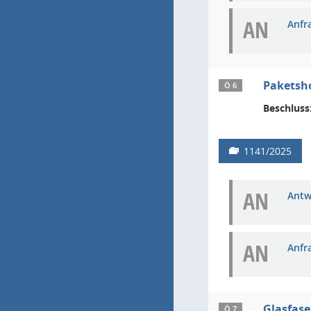
AN
Anfr
Paketsho
Ö 6
Beschluss
1141/2025
AN
Antw
AN
Anfr
Glasfase
Ö 7