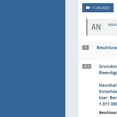
1138/2025
AN
Antr
Beschlus
Ö
Grundst
Ö 3
Beendigu
Haushal
Entschä
hier: B
1.077.00
Beschluss