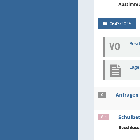
Abstimmu
0643/2025
VO
Besc
Lage
Anfragen
Ö
Schulbe
Ö 4
Beschluss