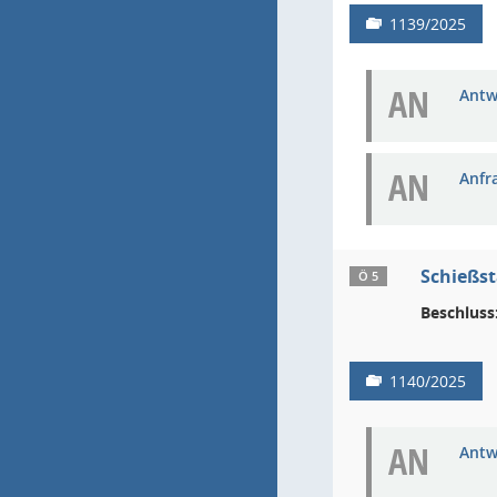
1139/2025
AN
Antw
AN
Anfr
Schießst
Ö 5
Beschluss
1140/2025
AN
Antw