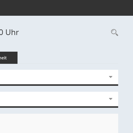
30 Uhr
Rec
eit