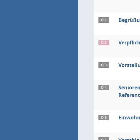
Begrüß
Ö 1
Verpflic
Ö 2
Vorstell
Ö 3
Seniore
Ö 4
Referent
Einwohn
Ö 5