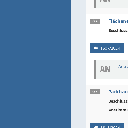
Flächene
Ö 4
Beschluss
1607/2024
AN
Antr
Parkhaus
Ö 5
Beschluss
Abstimmu
1611/2024