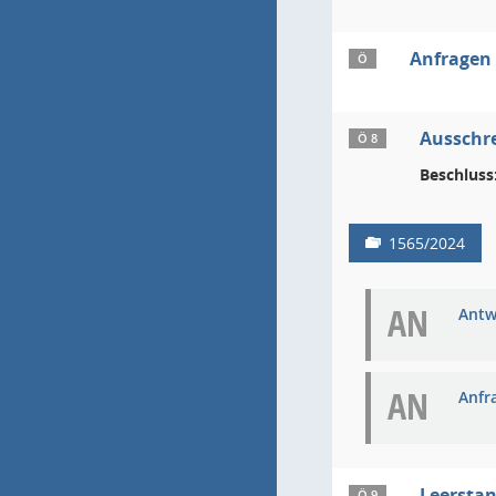
Anfragen
Ö
Ausschr
Ö 8
Beschluss
1565/2024
AN
Antw
AN
Anfr
Leerstan
Ö 9