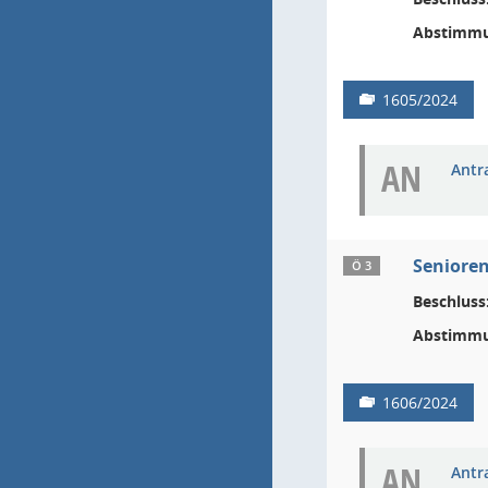
Abstimmu
1605/2024
AN
Antr
Senioren
Ö 3
Beschluss
Abstimmu
1606/2024
AN
Antr