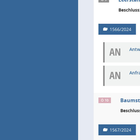
Beschluss
1566/2024
AN
Antw
AN
Anfr
Baumsta
Ö 10
Beschlus
1567/2024