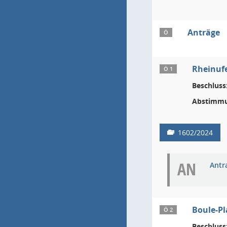
Anträge
Ö
Rheinuf
Ö 1
Beschluss
Abstimmu
1602/2024
AN
Antr
Boule-Pl
Ö 2
Beschluss