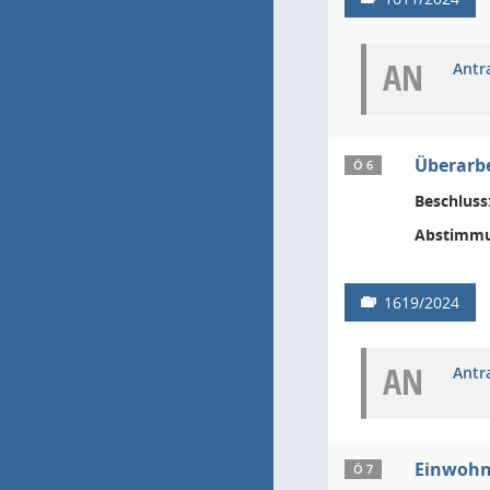
AN
Antr
Überarb
Ö 6
Beschluss
Abstimmu
1619/2024
AN
Antr
Einwohn
Ö 7