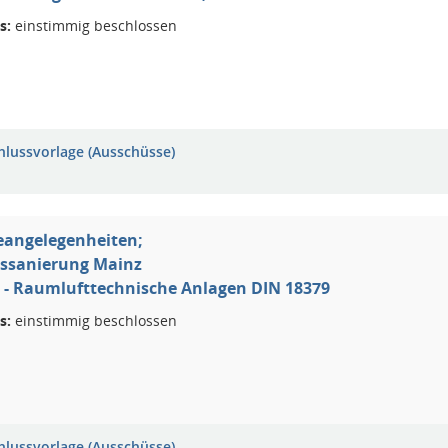
s:
einstimmig beschlossen
hlussvorlage (Ausschüsse)
eangelegenheiten;
ssanierung Mainz
I 6 - Raumlufttechnische Anlagen DIN 18379
s:
einstimmig beschlossen
hlussvorlage (Ausschüsse)