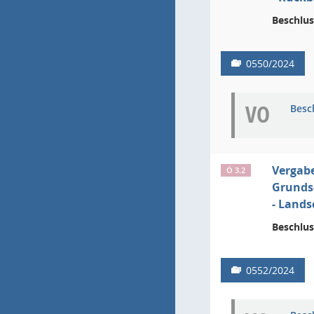
Beschlus
0550/2024
VO
Besc
Vergab
Ö 3.2
Grunds
- Lands
Beschlus
0552/2024