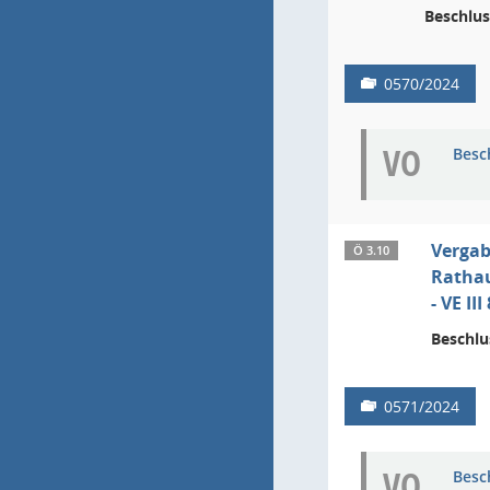
Beschlus
0570/2024
VO
Besc
Vergab
Ö 3.10
Ratha
- VE I
Beschlu
0571/2024
VO
Besc