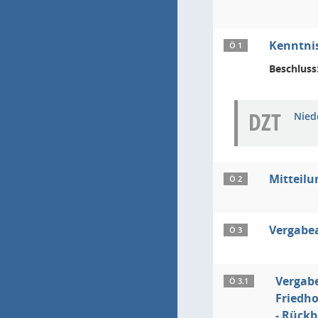
Kenntnis
Ö 1
Beschluss
DZT
Niede
Mitteil
Ö 2
Vergabe
Ö 3
Vergab
Ö 3.1
Friedh
- Rückb