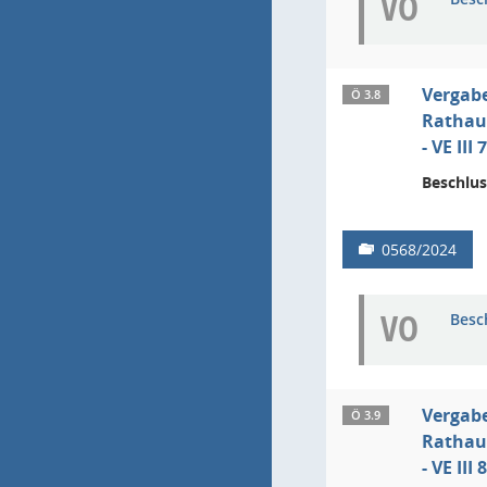
VO
Vergab
Ö 3.8
Rathau
- VE II
Beschlus
0568/2024
VO
Besc
Vergab
Ö 3.9
Rathau
- VE II