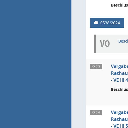
Beschlus
0538/2024
VO
Besc
Vergab
Ö 3.5
Rathau
- VE II
Beschlus
Vergab
Ö 3.6
Rathau
- VE II