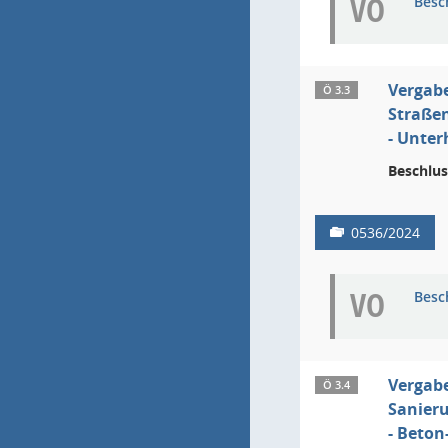
VO
Besc
Vergab
Ö 3.3
Straße
- Unter
Beschlus
0536/2024
VO
Besc
Vergab
Ö 3.4
Sanier
- Beton