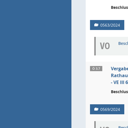
Beschlus
0563/2024
VO
Besc
Vergab
Ö 3.7
Rathau
- VE II
Beschlus
0569/2024
Besc