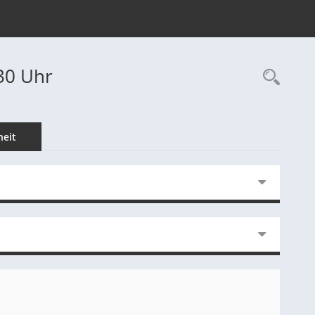
30 Uhr
Rec
eit