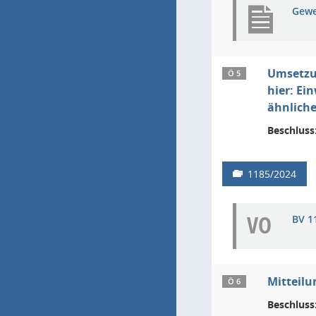
Gewe
Umsetzu
Ö 5
hier: E
ähnlich
Beschluss
1185/2024
VO
BV 1
Mitteil
Ö 6
Beschluss