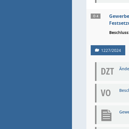
Gewerbe
Ö 4
Festsetz
Beschluss
1227/2024
DZT
Ände
VO
Besc
Gewe