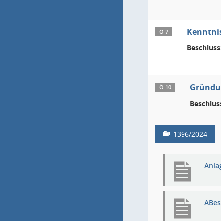
Kenntnis
Ö 7
Beschluss
Gründun
Ö 10
Beschlus
1396/2024
Anla
ABes