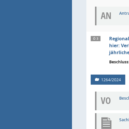
AN
Antra
Regiona
Ö 3
hier: Ve
jährlich
Beschluss
1264/2024
VO
Besc
Sach