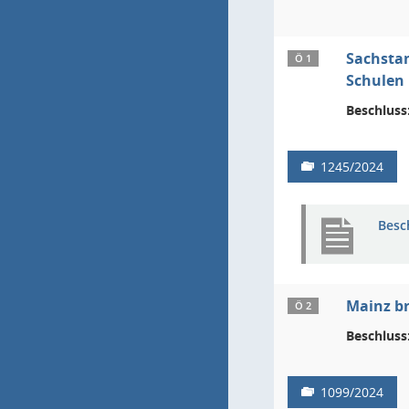
Sachstan
Ö 1
Schulen 
Beschluss
1245/2024
Besc
Mainz br
Ö 2
Beschluss
1099/2024