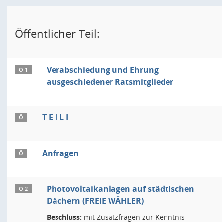
Öffentlicher Teil:
Verabschiedung und Ehrung
Ö 1
ausgeschiedener Ratsmitglieder
T E I L I
Ö
Anfragen
Ö
Photovoltaikanlagen auf städtischen
Ö 2
Dächern (FREIE WÄHLER)
Beschluss:
mit Zusatzfragen zur Kenntnis