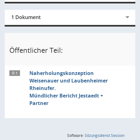
1 Dokument
Öffentlicher Teil:
Naherholungskonzeption
Ö 1
Weisenauer und Laubenheimer
Rheinufer.
Mündlicher Bericht Jestaedt +
Partner
(Wird in
Software:
Sitzungsdienst
Session