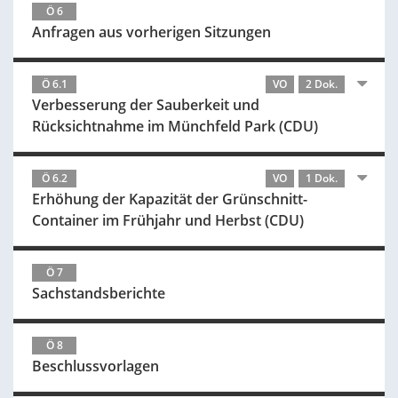
Ö 6
Anfragen aus vorherigen Sitzungen
Ö 6.1
VO
2 Dok.
Verbesserung der Sauberkeit und
Rücksichtnahme im Münchfeld Park (CDU)
Ö 6.2
VO
1 Dok.
Erhöhung der Kapazität der Grünschnitt-
Container im Frühjahr und Herbst (CDU)
Ö 7
Sachstandsberichte
Ö 8
Beschlussvorlagen