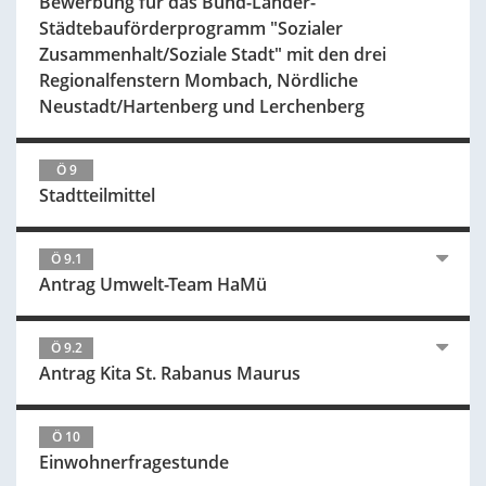
Bewerbung für das Bund-Länder-
Städtebauförderprogramm "Sozialer
Zusammenhalt/Soziale Stadt" mit den drei
Regionalfenstern Mombach, Nördliche
Neustadt/Hartenberg und Lerchenberg
Ö 9
Stadtteilmittel
Ö 9.1
Antrag Umwelt-Team HaMü
Ö 9.2
Antrag Kita St. Rabanus Maurus
Ö 10
Einwohnerfragestunde