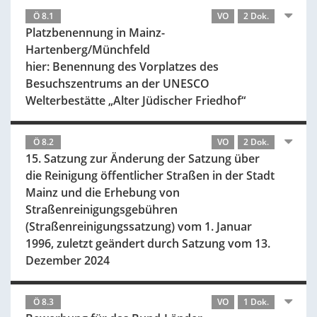
Ö 8.1
VO
2 Dok.
Platzbenennung in Mainz-
Hartenberg/Münchfeld
hier: Benennung des Vorplatzes des
Besuchszentrums an der UNESCO
Welterbestätte „Alter Jüdischer Friedhof“
Ö 8.2
VO
2 Dok.
15. Satzung zur Änderung der Satzung über
die Reinigung öffentlicher Straßen in der Stadt
Mainz und die Erhebung von
Straßenreinigungsgebühren
(Straßenreinigungssatzung) vom 1. Januar
1996, zuletzt geändert durch Satzung vom 13.
Dezember 2024
Ö 8.3
VO
1 Dok.