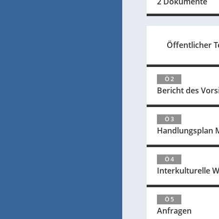
2 Dokumente
Öffentlicher Te
Ö 2
Bericht des Vor
Ö 3
Handlungsplan Mi
Ö 4
Interkulturelle 
Ö 5
Anfragen