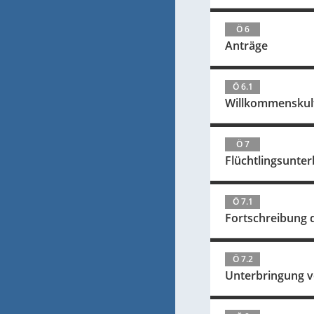
Ö 6
Anträge
Ö 6.1
Willkommenskult
Ö 7
Flüchtlingsunter
Ö 7.1
Fortschreibung 
Ö 7.2
Unterbringung vo