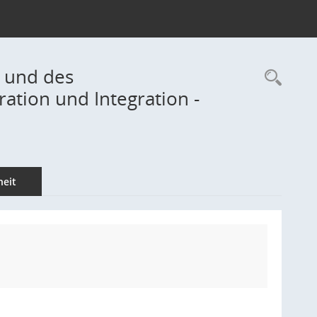
- und des
Rec
ation und Integration -
eit