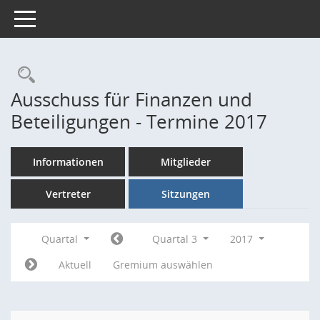
Toggle navigation
Rechercheauswahl
Ausschuss für Finanzen und
Beteiligungen - Termine 2017
Informationen
Mitglieder
Vertreter
Sitzungen
Quartal
Quartal 3
2017
Aktuell
Gremium auswählen