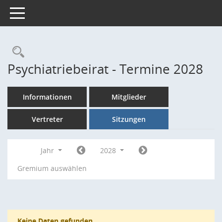
Toggle navigation
Rechercheauswahl
Psychiatriebeirat - Termine 2028
Informationen
Mitglieder
Vertreter
Sitzungen
Jahr
2028
Gremium auswählen
Keine Daten gefunden.