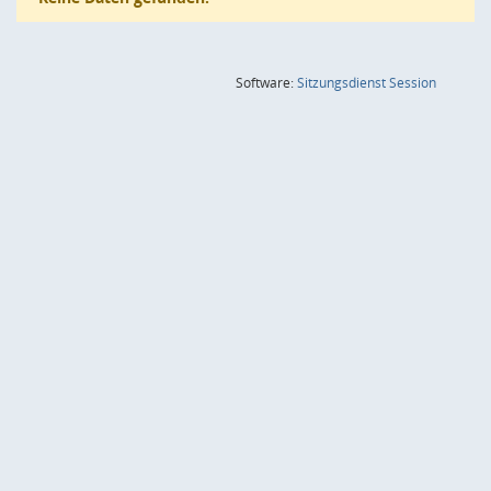
(Wird in
Software:
Sitzungsdienst
Session