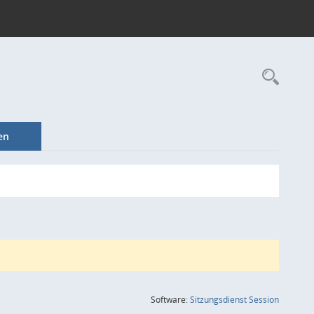
Rec
en
(Wird in
Software:
Sitzungsdienst
Session