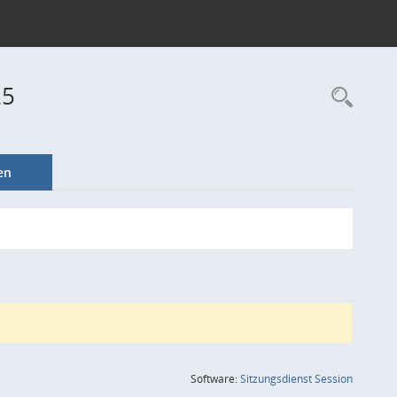
25
Rec
en
(Wird in
Software:
Sitzungsdienst
Session