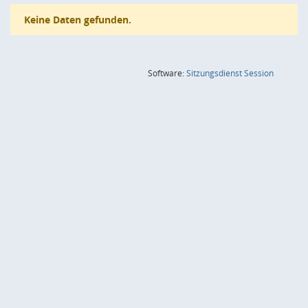
Keine Daten gefunden.
(Wird in
Software:
Sitzungsdienst
Session