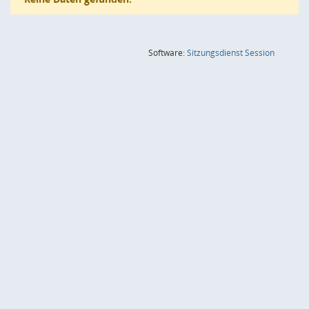
(Wird in
Software:
Sitzungsdienst
Session