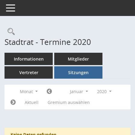
Toggle navigation
Rechercheauswahl
Stadtrat - Termine 2020
Informationen
Mitglieder
Vertreter
Sitzungen
Monat
Januar
2020
Aktuell
Gremium auswählen
Keine Daten gefunden.