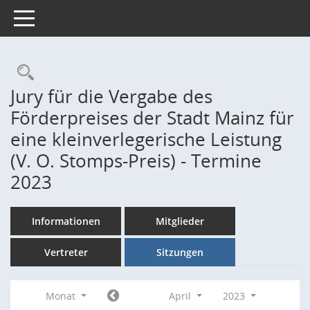
Toggle navigation
Rechercheauswahl
Jury für die Vergabe des
Förderpreises der Stadt Mainz für
eine kleinverlegerische Leistung
(V. O. Stomps-Preis) - Termine
2023
Informationen
Mitglieder
Vertreter
Sitzungen
Monat
April
2023