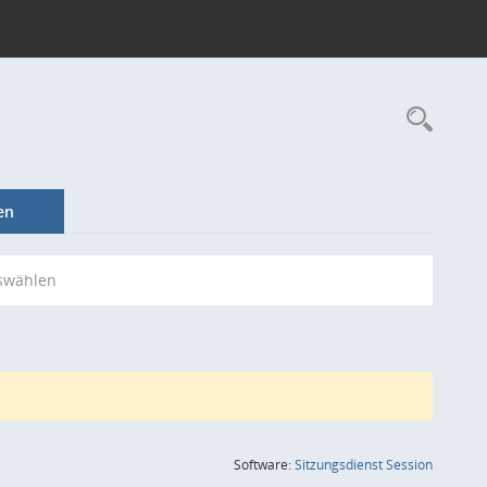
Rec
en
swählen
(Wird in
Software:
Sitzungsdienst
Session