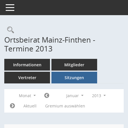
Toggle navigation
Rechercheauswahl
Ortsbeirat Mainz-Finthen -
Termine 2013
Informationen
Mitglieder
Vertreter
Sitzungen
Monat
Januar
2013
Aktuell
Gremium auswählen