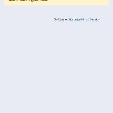
(Wird in
Software:
Sitzungsdienst
Session