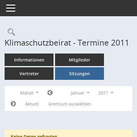
Toggle navigation
Rechercheauswahl
Klimaschutzbeirat - Termine 2011
Informationen
Mitglieder
Vertreter
Sitzungen
Monat
Januar
2011
Aktuell
Gremium auswählen
Keine Daten gefunden.