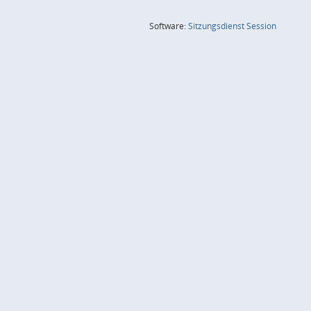
(Wird in
Software:
Sitzungsdienst
Session