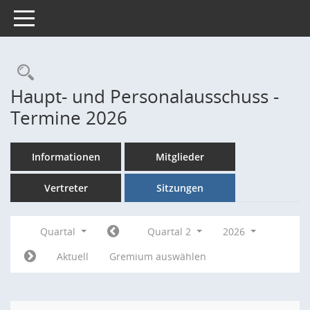
Toggle navigation
Rechercheauswahl
Haupt- und Personalausschuss -
Termine 2026
Informationen
Mitglieder
Vertreter
Sitzungen
Quartal
Quartal 2
2026
Aktuell
Gremium auswählen