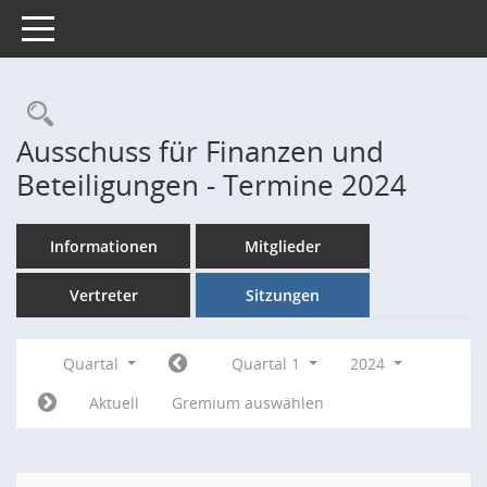
Toggle navigation
Rechercheauswahl
Ausschuss für Finanzen und
Beteiligungen - Termine 2024
Informationen
Mitglieder
Vertreter
Sitzungen
Quartal
Quartal 1
2024
Aktuell
Gremium auswählen