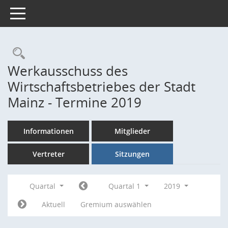
Toggle navigation
Rechercheauswahl
Werkausschuss des
Wirtschaftsbetriebes der Stadt
Mainz - Termine 2019
Informationen
Mitglieder
Vertreter
Sitzungen
Quartal
Quartal 1
2019
Aktuell
Gremium auswählen