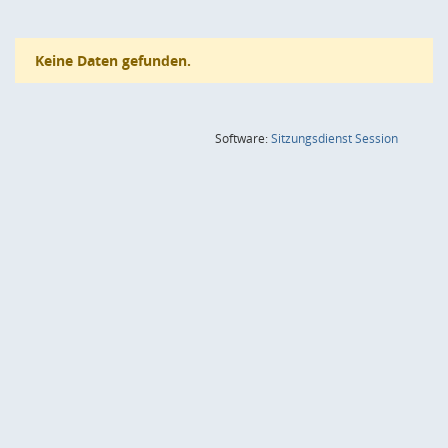
Keine Daten gefunden.
(Wird in
Software:
Sitzungsdienst
Session