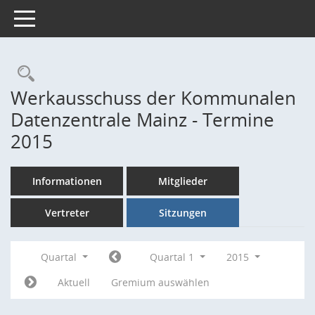
Toggle navigation
Rechercheauswahl
Werkausschuss der Kommunalen
Datenzentrale Mainz - Termine
2015
Informationen
Mitglieder
Vertreter
Sitzungen
Quartal
Quartal 1
2015
Aktuell
Gremium auswählen