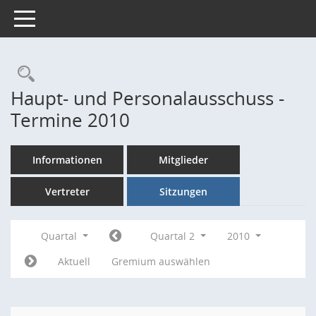
Toggle navigation
Rechercheauswahl
Haupt- und Personalausschuss -
Termine 2010
Informationen
Mitglieder
Vertreter
Sitzungen
Quartal
Quartal 2
2010
Aktuell
Gremium auswählen