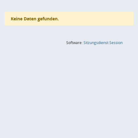
Keine Daten gefunden.
(Wird in
Software:
Sitzungsdienst
Session