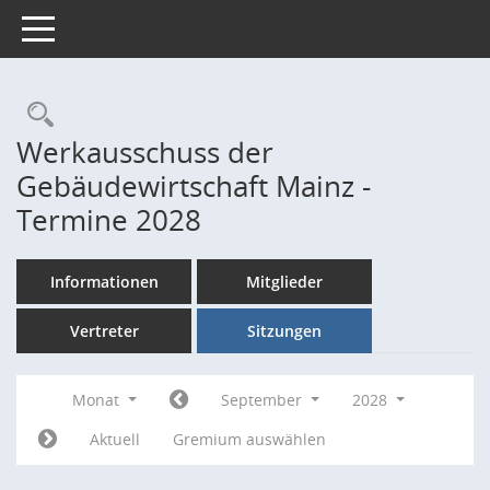
Toggle navigation
Rechercheauswahl
Werkausschuss der
Gebäudewirtschaft Mainz -
Termine 2028
Informationen
Mitglieder
Vertreter
Sitzungen
Monat
September
2028
Aktuell
Gremium auswählen