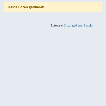
Keine Daten gefunden.
(Wird in
Software:
Sitzungsdienst
Session