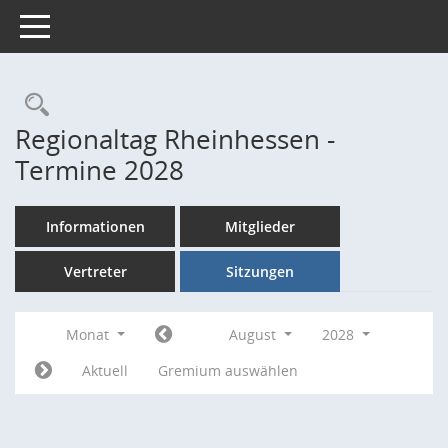
Toggle navigation
Rechercheauswahl
Regionaltag Rheinhessen -
Termine 2028
Informationen
Mitglieder
Vertreter
Sitzungen
Monat
August
2028
Aktuell
Gremium auswählen