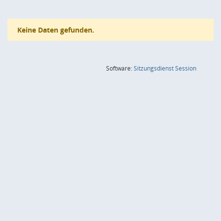
Keine Daten gefunden.
(Wird in
Software:
Sitzungsdienst
Session