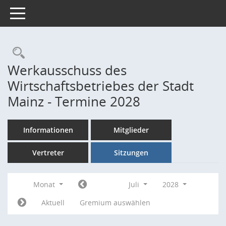
Toggle navigation
Rechercheauswahl
Werkausschuss des
Wirtschaftsbetriebes der Stadt
Mainz - Termine 2028
Informationen
Mitglieder
Vertreter
Sitzungen
Monat
Juli
2028
Aktuell
Gremium auswählen