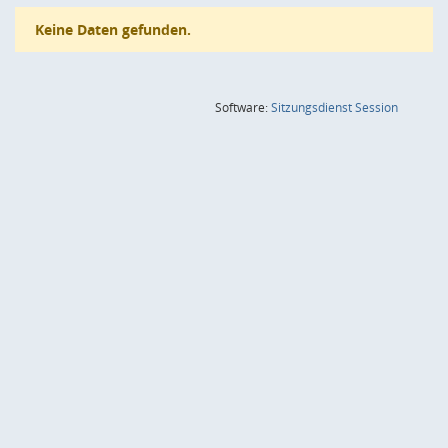
Keine Daten gefunden.
(Wird in
Software:
Sitzungsdienst
Session