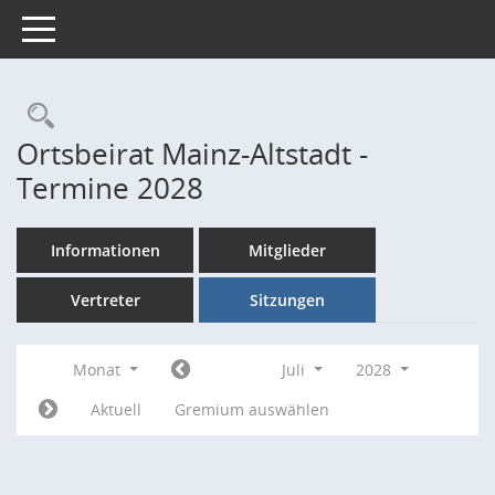
Toggle navigation
Rechercheauswahl
Ortsbeirat Mainz-Altstadt -
Termine 2028
Informationen
Mitglieder
Vertreter
Sitzungen
Monat
Juli
2028
Aktuell
Gremium auswählen