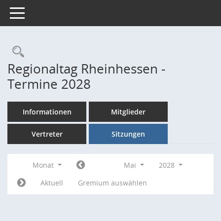
Toggle navigation
Rechercheauswahl
Regionaltag Rheinhessen -
Termine 2028
Informationen
Mitglieder
Vertreter
Sitzungen
Monat
Mai
2028
Aktuell
Gremium auswählen