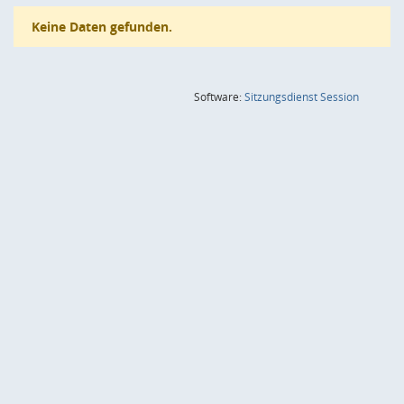
Keine Daten gefunden.
(Wird in
Software:
Sitzungsdienst
Session