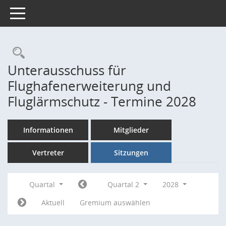
Toggle navigation
Rechercheauswahl
Unterausschuss für
Flughafenerweiterung und
Fluglärmschutz - Termine 2028
Informationen
Mitglieder
Vertreter
Sitzungen
Quartal
Quartal 2
2028
Aktuell
Gremium auswählen