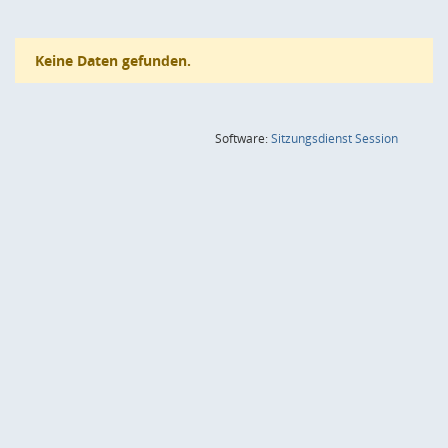
Keine Daten gefunden.
(Wird in
Software:
Sitzungsdienst
Session