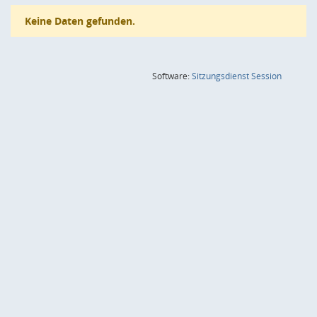
Keine Daten gefunden.
(Wird in
Software:
Sitzungsdienst
Session