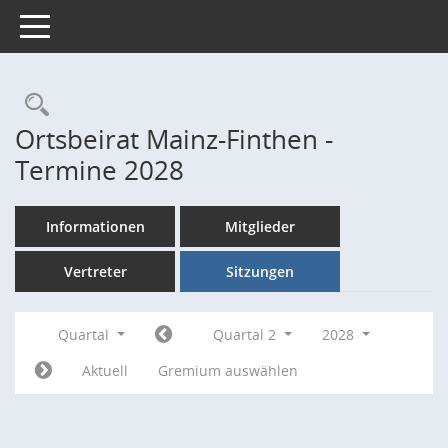
Toggle navigation
Rechercheauswahl
Ortsbeirat Mainz-Finthen -
Termine 2028
Informationen
Mitglieder
Vertreter
Sitzungen
Quartal
Quartal 2
2028
Aktuell
Gremium auswählen