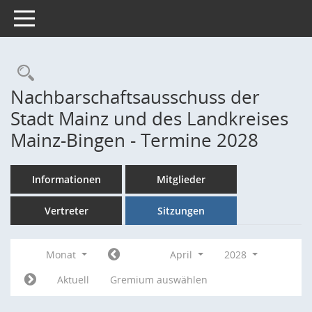
Toggle navigation
Rechercheauswahl
Nachbarschaftsausschuss der
Stadt Mainz und des Landkreises
Mainz-Bingen - Termine 2028
Informationen
Mitglieder
Vertreter
Sitzungen
Monat
April
2028
Aktuell
Gremium auswählen