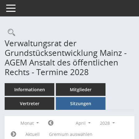
Toggle navigation
Rechercheauswahl
Verwaltungsrat der
Grundstücksentwicklung Mainz -
AGEM Anstalt des öffentlichen
Rechts - Termine 2028
Informationen
Mitglieder
Vertreter
Sitzungen
Monat
April
2028
Aktuell
Gremium auswählen