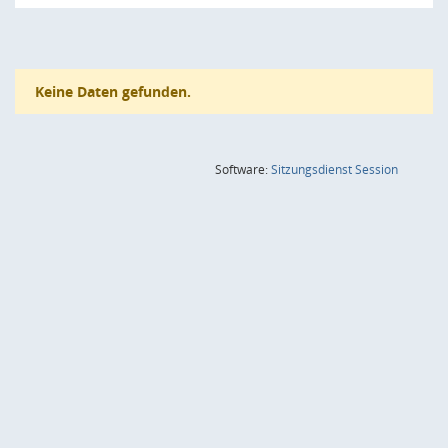
Keine Daten gefunden.
(Wird in
Software:
Sitzungsdienst
Session