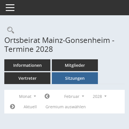
Toggle navigation
Rechercheauswahl
Ortsbeirat Mainz-Gonsenheim -
Termine 2028
Informationen
Mitglieder
Vertreter
Sitzungen
Monat
Februar
2028
Aktuell
Gremium auswählen