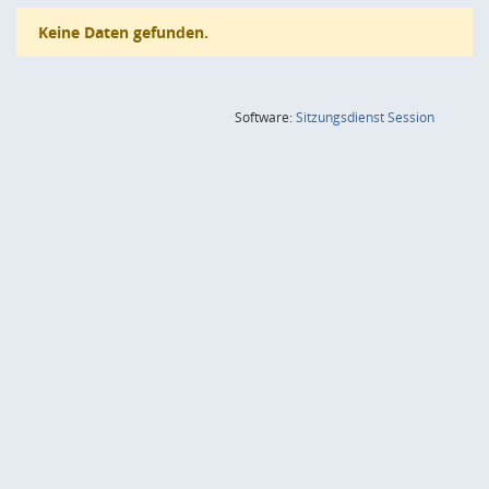
Keine Daten gefunden.
(Wird in
Software:
Sitzungsdienst
Session