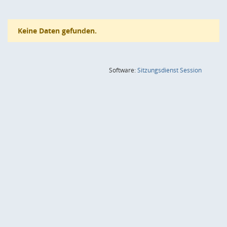
Keine Daten gefunden.
(Wird in
Software:
Sitzungsdienst
Session