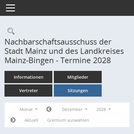
Toggle navigation
Rechercheauswahl
Nachbarschaftsausschuss der
Stadt Mainz und des Landkreises
Mainz-Bingen - Termine 2028
Informationen
Mitglieder
Vertreter
Sitzungen
Monat
Dezember
2028
Aktuell
Gremium auswählen