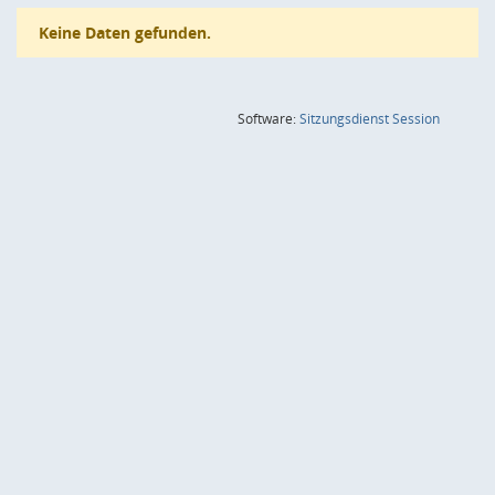
Keine Daten gefunden.
(Wird in
Software:
Sitzungsdienst
Session