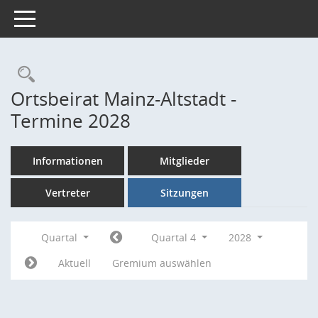
Toggle navigation
Rechercheauswahl
Ortsbeirat Mainz-Altstadt -
Termine 2028
Informationen
Mitglieder
Vertreter
Sitzungen
Quartal
Quartal 4
2028
Aktuell
Gremium auswählen