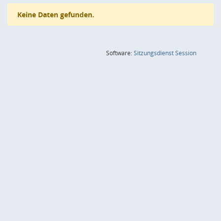
Keine Daten gefunden.
(Wird in
Software:
Sitzungsdienst
Session