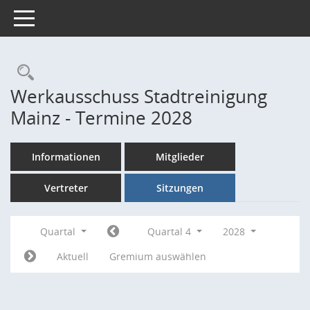
Toggle navigation
Rechercheauswahl
Werkausschuss Stadtreinigung
Mainz - Termine 2028
Informationen
Mitglieder
Vertreter
Sitzungen
Quartal
Quartal 4
2028
Aktuell
Gremium auswählen