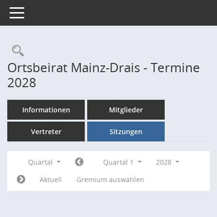
Toggle navigation
Rechercheauswahl
Ortsbeirat Mainz-Drais - Termine
2028
Informationen
Mitglieder
Vertreter
Sitzungen
Quartal
Quartal 1
2028
Aktuell
Gremium auswählen