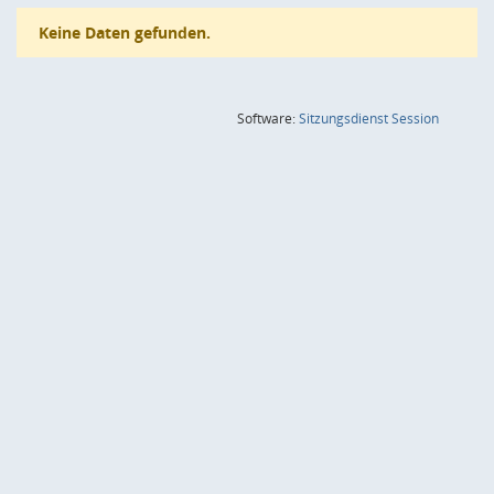
Keine Daten gefunden.
(Wird in
Software:
Sitzungsdienst
Session