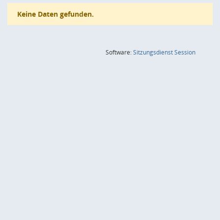
Keine Daten gefunden.
(Wird in
Software:
Sitzungsdienst
Session