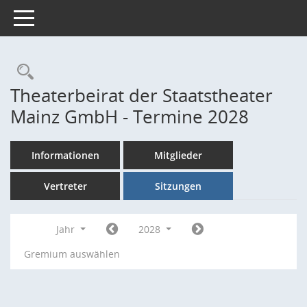
Toggle navigation
Rechercheauswahl
Theaterbeirat der Staatstheater
Mainz GmbH - Termine 2028
Informationen
Mitglieder
Vertreter
Sitzungen
Jahr
2028
Gremium auswählen