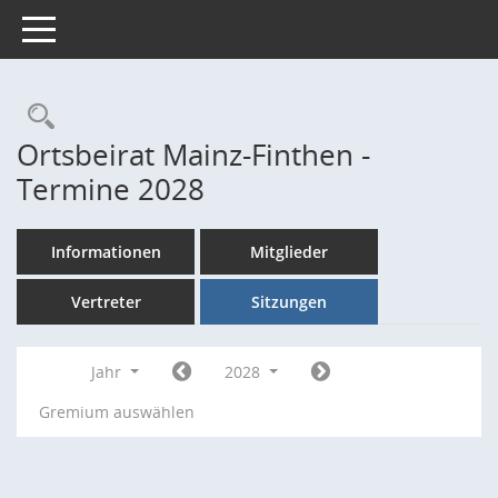
Toggle navigation
Rechercheauswahl
Ortsbeirat Mainz-Finthen -
Termine 2028
Informationen
Mitglieder
Vertreter
Sitzungen
Jahr
2028
Gremium auswählen