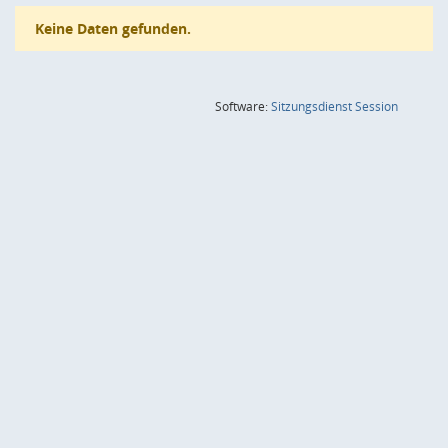
Keine Daten gefunden.
(Wird in
Software:
Sitzungsdienst
Session