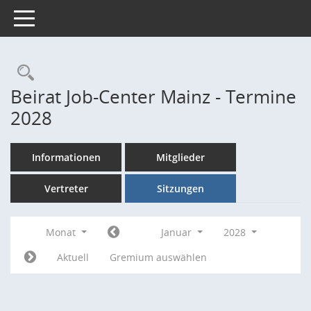
Toggle navigation
Rechercheauswahl
Beirat Job-Center Mainz - Termine
2028
Informationen
Mitglieder
Vertreter
Sitzungen
Monat
Januar
2028
Aktuell
Gremium auswählen