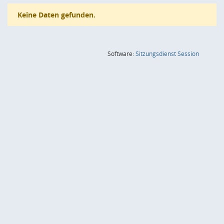
Keine Daten gefunden.
(Wird in
Software:
Sitzungsdienst
Session