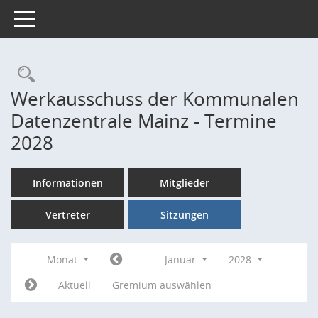
Toggle navigation
Rechercheauswahl
Werkausschuss der Kommunalen
Datenzentrale Mainz - Termine
2028
Informationen
Mitglieder
Vertreter
Sitzungen
Monat
Januar
2028
Aktuell
Gremium auswählen