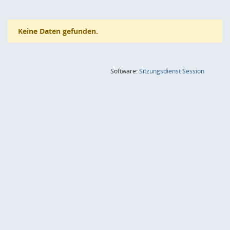
Keine Daten gefunden.
(Wird in
Software:
Sitzungsdienst
Session