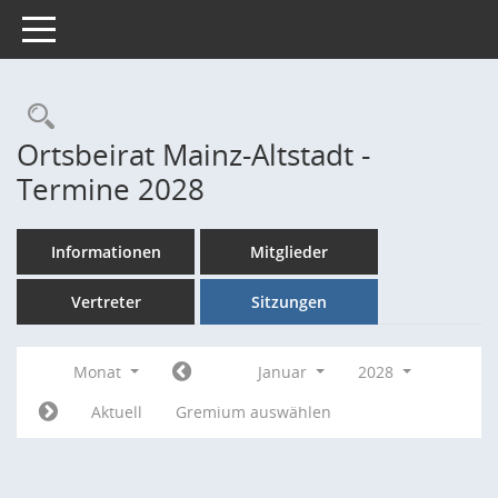
Toggle navigation
Rechercheauswahl
Ortsbeirat Mainz-Altstadt -
Termine 2028
Informationen
Mitglieder
Vertreter
Sitzungen
Monat
Januar
2028
Aktuell
Gremium auswählen