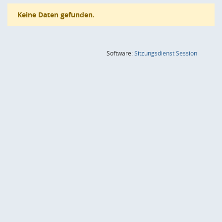
Keine Daten gefunden.
(Wird in
Software:
Sitzungsdienst
Session