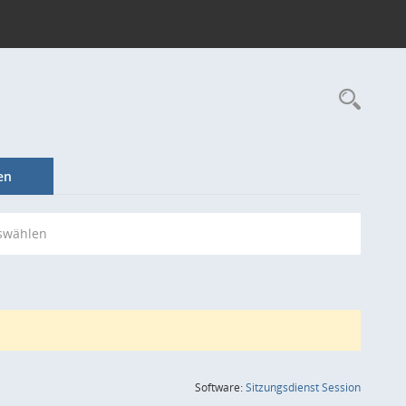
Rec
en
swählen
(Wird in
Software:
Sitzungsdienst
Session